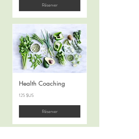
Unis
Réserver
Health Coaching
125
125 $US
dollars
des
États-
Unis
Réserver