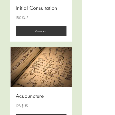
Initial Consultation
150
150 $US
dollars
des
États-
Unis
Réserver
Acupuncture
125
125 $US
dollars
des
États-